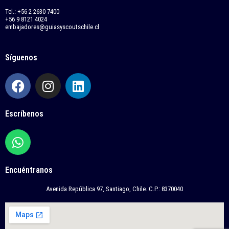
Tel.: +56 2 2630 7400
+56 9 8121 4024
embajadores@guiasyscoutschile.cl
Síguenos
F
I
L
a
n
i
c
s
n
Escríbenos
e
t
k
b
a
e
W
o
g
d
h
o
r
i
a
k
a
n
Encuéntranos
t
m
s
Avenida República 97, Santiago, Chile. C.P.: 8370040
a
p
p